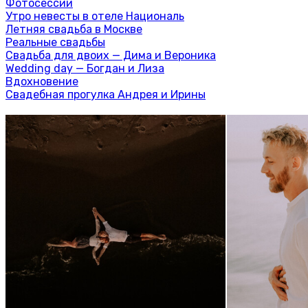
Фотосессии
Утро невесты в отеле Националь
Летняя свадьба в Москве
Реальные свадьбы
Свадьба для двоих — Дима и Вероника
Wedding day — Богдан и Лиза
Вдохновение
Свадебная прогулка Андрея и Ирины