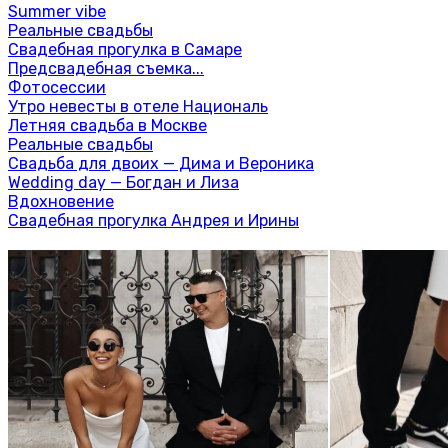
Summer vibe
Реальные свадьбы
Свадебная прогулка в Самаре
Предсвадебная съемка...
Фотосессии
Утро невесты в отеле Националь
Летняя свадьба в Москве
Реальные свадьбы
Свадьба для двоих — Дима и Вероника
Wedding day — Богдан и Лиза
Вдохновение
Свадебная прогулка Андрея и Ирины