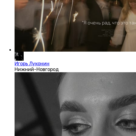
Игорь Луконин
Нижний-Новгород