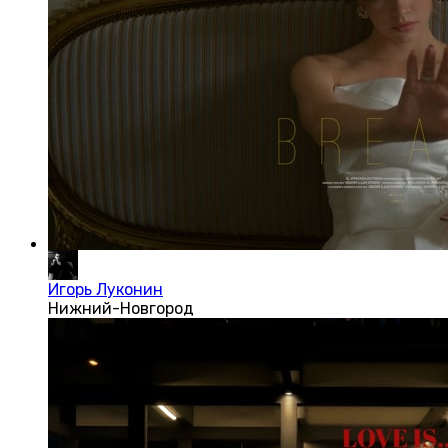
Игорь Луконин
Нижний-Новгород