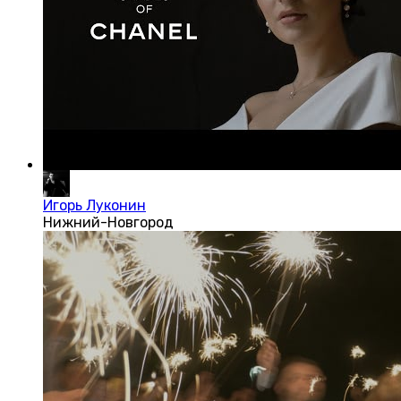
Игорь Луконин
Нижний-Новгород