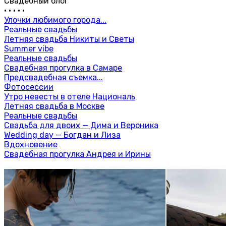
Свадебный блог
•
•
•
•
•
Улочки любимого города...
Реальные свадьбы
Летняя свадьба Никиты и Светы
Summer vibe
Реальные свадьбы
Свадебная прогулка в Самаре
Предсвадебная съемка...
Фотосессии
Утро невесты в отеле Националь
Летняя свадьба в Москве
Реальные свадьбы
Свадьба для двоих — Дима и Вероника
Wedding day — Богдан и Лиза
Вдохновение
Свадебная прогулка Андрея и Ирины