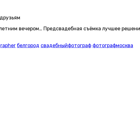
 друзьям
 летним вечером… Предсвадебная съёмка лучшее решени
rapher
белгород
свадебныйфотограф
фотографмосква