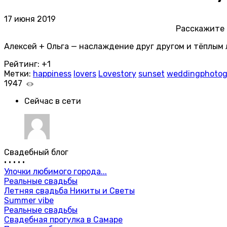
17 июня 2019
Расскажите
Алексей + Ольга — наслаждение друг другом и тёплым
Рейтинг:
+1
Метки:
happiness
lovers
Lovestory
sunset
weddingphotog
1947
Сейчас в сети
Свадебный блог
•
•
•
•
•
Улочки любимого города...
Реальные свадьбы
Летняя свадьба Никиты и Светы
Summer vibe
Реальные свадьбы
Свадебная прогулка в Самаре