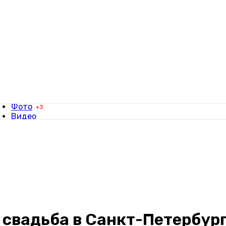
Фотографы
Видеографы
Заявки
Фото
+3
Видео
Свадьбы
Фотосессии
Вдохновение
 свадьба в Санкт-Петербур