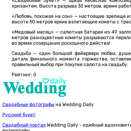
«Свадебный букет» — яркая небесная компози
хризантем. Высота разрыва 30 метров, время рабо
«Любовь, похожая на сон» — настоящее зрелище из
высоте 50 метров яркие взлетающие кометы с трес
«Медовый месяц» — салютная батарея из 49 залпо
метров разноцветные кометы разрываются перел
во время созерцания роскошного действа!
Свадьба — один большой фейерверк любви, душе
деталь финального момента торжества, оставля
правильный выбор при покупке салюта на свадьбу.
Рейтинг:
0
Свадебные фотографы
на Wedding Daily
Русский букет
Свадебный портал
Wedding Daily - идейный вдохновит
видеографы.