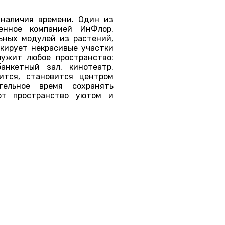
 наличия времени. Один из
енное компанией ИнФлор.
ьных модулей из растений,
скирует некрасивые участки
лужит любое пространство:
анкетный зал, кинотеатр.
ится, становится центром
тельное время сохранять
яют пространство уютом и