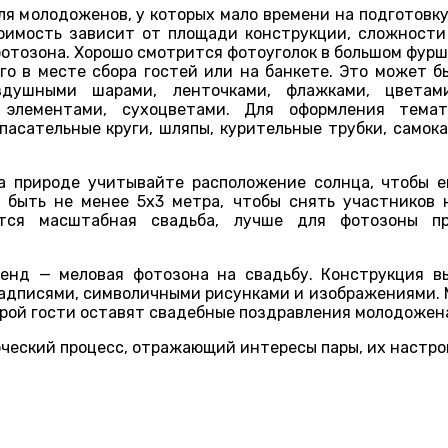
я молодоженов, у которых мало времени на подготовку
оимость зависит от площади конструкции, сложности
фотозона. Хорошо смотрится фотоуголок в большом фурш
го в месте сбора гостей или на банкете. Это может б
здушными шарами, ленточками, флажками, цветами
 элементами, сухоцветами. Для оформления темат
спасательные круги, шляпы, курительные трубки, самока
а природе учитывайте расположение солнца, чтобы ег
быть не менее 5х3 метра, чтобы снять участников н
ется масштабная свадьба, лучше для фотозоны пр
енд — меловая фотозона на свадьбу. Конструкция в
адписями, символичными рисунками и изображениями. М
орой гости оставят свадебные поздравления молодожен
ческий процесс, отражающий интересы пары, их настрой