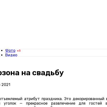
Фотографы
Видеографы
Заявки
Фото
+3
Видео
Свадьбы
Фотосессии
Вдохновение
зона на свадьбу
я 2021
отъемлемый атрибут праздника. Это декорированный 
ий уголок — прекрасное развлечение для гостей 