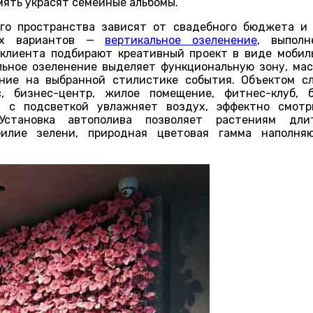
мять украсят семейные альбомы.
го пространства зависят от свадебного бюджета и
ных вариантов —
вертикальное озеленение
, выполн
клиента подбирают креативный проект в виде мобил
льное озеленение выделяет функциональную зону, ма
ние на выбранной стилистике события. Объектом с
, бизнес-центр, жилое помещение, фитнес-клуб, б
я с подсветкой увлажняет воздух, эффектно смотр
Установка автополива позволяет растениям дли
билие зелени, природная цветовая гамма наполн