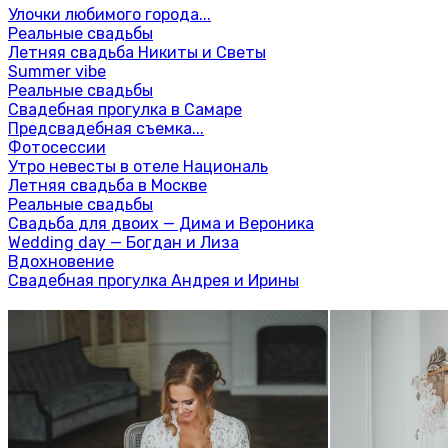
Улочки любимого города...
Реальные свадьбы
Летняя свадьба Никиты и Светы
Summer vibe
Реальные свадьбы
Свадебная прогулка в Самаре
Предсвадебная съемка...
Фотосессии
Утро невесты в отеле Националь
Летняя свадьба в Москве
Реальные свадьбы
Свадьба для двоих — Дима и Вероника
Wedding day — Богдан и Лиза
Вдохновение
Свадебная прогулка Андрея и Ирины