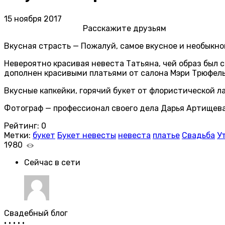
15 ноября 2017
Расскажите друзьям
Вкусная страсть — Пожалуй, самое вкусное и необыкн
Невероятно красивая невеста Татьяна, чей образ был
дополнен красивыми платьями от салона Мэри Трюфель
Вкусные капкейки, горячий букет от флористической ла
Фотограф — профессионал своего дела Дарья Артищев
Рейтинг:
0
Метки:
букет
Букет невесты
невеста
платье
Свадьба
У
1980
Сейчас в сети
Свадебный блог
•
•
•
•
•