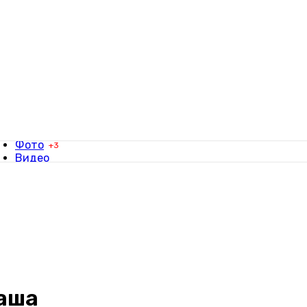
Фотографы
Видеографы
Заявки
Фото
+3
Видео
Свадьбы
Фотосессии
Вдохновение
таша