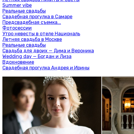
Summer vibe
Реальные свадьбы
Свадебная прогулка в Самаре
Предсвадебная съемка...
Фотосессии
Утро невесты в отеле Националь
Летняя свадьба в Москве
Реальные свадьбы
Свадьба для двоих — Дима и Вероника
Wedding day — Богдан и Лиза
Вдохновение
Свадебная прогулка Андрея и Ирины