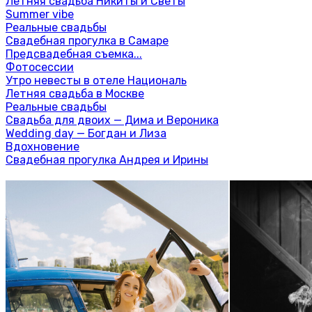
Летняя свадьба Никиты и Светы
Summer vibe
Реальные свадьбы
Свадебная прогулка в Самаре
Предсвадебная съемка...
Фотосессии
Утро невесты в отеле Националь
Летняя свадьба в Москве
Реальные свадьбы
Свадьба для двоих — Дима и Вероника
Wedding day — Богдан и Лиза
Вдохновение
Свадебная прогулка Андрея и Ирины