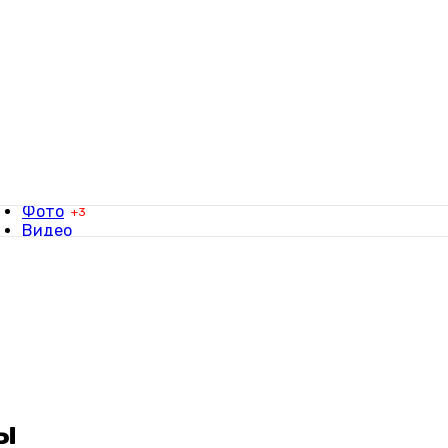
Фотографы
Видеографы
Заявки
Фото
+3
Видео
Свадьбы
Фотосессии
Вдохновение
ы