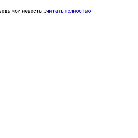
 ведь мои невесты
...
читать полностью