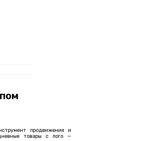
ипом
нструмент продвижения и
едневные товары с лого —