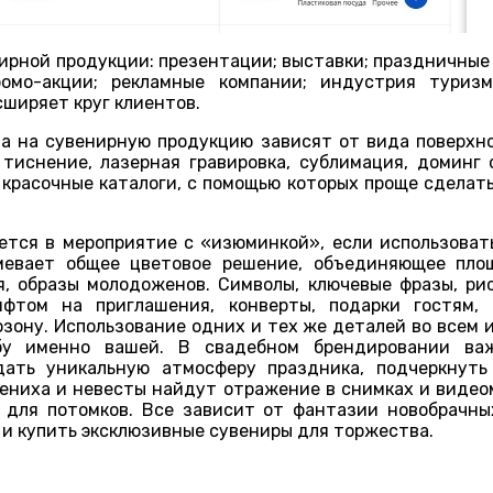
ирной продукции: презентации; выставки; праздничные 
ромо-акции; рекламные компании; индустрия туриз
ширяет круг клиентов.
а на сувенирную продукцию зависят от вида поверхн
 тиснение, лазерная гравировка, сублимация, доминг
 красочные каталоги, с помощью которых проще сделать
тся в мероприятие с «изюминкой», если использоват
мевает общее цветовое решение, объединяющее площ
, образы молодоженов. Символы, ключевые фразы, рис
фтом на приглашения, конверты, подарки гостям, м
озону. Использование одних и тех же деталей во всем 
бу именно вашей. В свадебном брендировании важ
дать уникальную атмосферу праздника, подчеркнуть
жениха и невесты найдут отражение в снимках и видео
 для потомков. Все зависит от фантазии новобрачны
 и купить эксклюзивные сувениры для торжества.