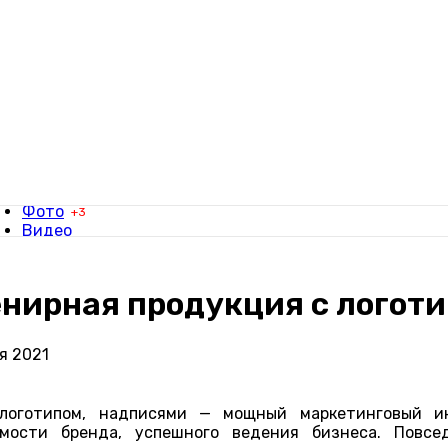
Фотографы
Видеографы
Заявки
Фото
+3
Видео
Свадьбы
Фотосессии
Вдохновение
нирная продукция с логот
я 2021
 логотипом, надписями — мощный маркетинговый и
мости бренда, успешного ведения бизнеса. Повс